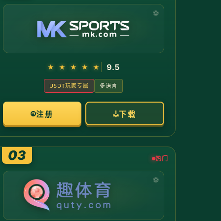
28ms
平均响应延迟