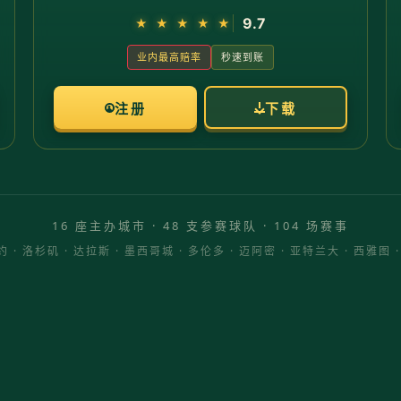
2.1M+
月活跃用户
服务承诺
专业、稳定、安全的数据服务
方源同步，延迟低于500ms。