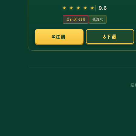
实时数据同步
01
比分、事件、统计项官